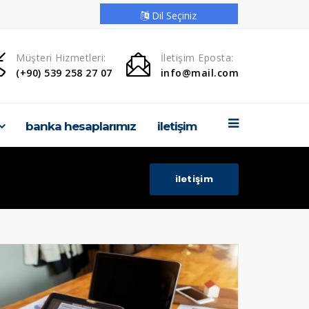
Dil Seçiniz
ANASAYFA
Müşteri Hizmetleri:
İletişim Eposta:
(+90) 539 258 27 07
info@mail.com
KURUMSAL
ÜRÜNLERİMİZ
banka hesaplarımız
i̇leti̇şi̇m
HABERLER
HİZMETLER
i̇leti̇şi̇m
PROJELERİMİZ
GALERİ
Banka Hesaplarımız
İLETİŞİM