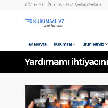
Örnek Mah. Örnek Sok. No.1 Çankaya/Ankara
anasayfa
kurumsal
ürünleri̇mi̇z
Yardımamı ihtiyacını