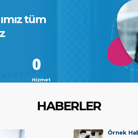
ğımız tüm
iz
0
Hizmet
HABERLER
Örnek Ha