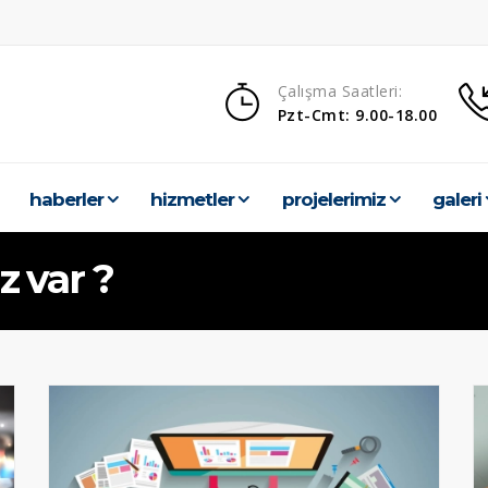
Çalışma Saatleri:
Pzt-Cmt: 9.00-18.00
haberler
hi̇zmetler
projeleri̇mi̇z
galeri̇
z var ?