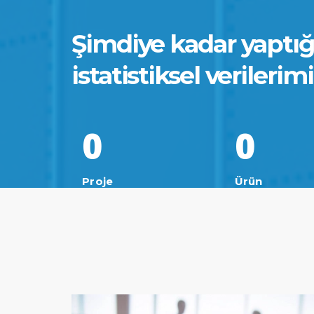
Şimdiye kadar yaptı
istatistiksel verilerim
0
0
Proje
Ürün